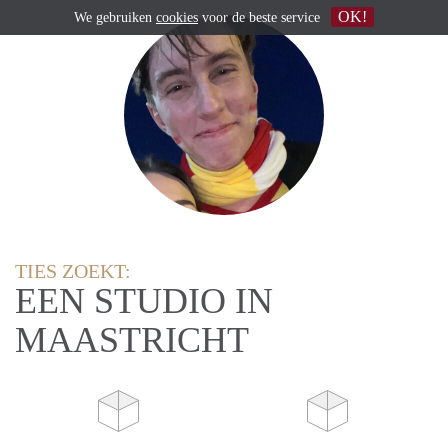
OK!
We gebruiken
cookies
voor de beste service
TIES ZOEKT:
EEN STUDIO IN
MAASTRICHT