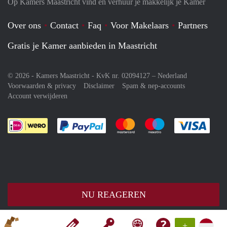
Op Kamers Maastricht vind en verhuur je makkelijk je Kamer
Over ons
Contact
Faq
Voor Makelaars
Partners
Gratis je Kamer aanbieden in Maastricht
© 2026 - Kamers Maastricht - KvK nr. 02094127 –
Nederland
Voorwaarden & privacy
Disclaimer
Spam & nep-accounts
Account verwijderen
Je rekent gemakkelijk af met Paypal
Je rekent gemakkelijk af met M
Je rekent gemakkelij
Je re
NU REAGEREN
+