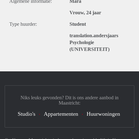
Algemene informatie:
Mara
Vrouw, 24 jaar
Type huurder:
Student
translation.andersjaars
Psychologie
(UNIVERSITEIT)
Niks leuks gevonden? Dit is ons andere aanbod in
Maastricht:
Studio's
Appartementen
Huurwoningen