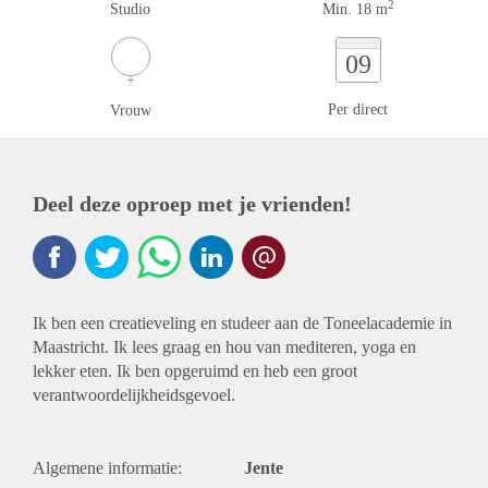
2
Studio
Min. 18 m
09
Per direct
Vrouw
Deel deze oproep met je vrienden!
Ik ben een creatieveling en studeer aan de Toneelacademie in
Maastricht. Ik lees graag en hou van mediteren, yoga en
lekker eten. Ik ben opgeruimd en heb een groot
verantwoordelijkheidsgevoel.
Algemene informatie:
Jente