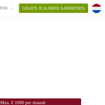
FAQ
GRATIS JE KAMER AANBIEDEN
icht!
n op een Kamer in Maastricht?
an KamersMaastricht?
kelaarsvergoeding/bemiddelingsvergoeding?
Max. € 1000 per maand