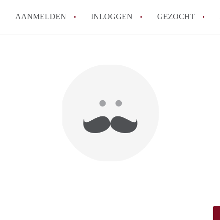
AANMELDEN
INLOGGEN
GEZOCHT
How to translate KamersMaastr
Wat is KamersMaastricht?
Hoeveel kost het om te reagere
Wat is de privacyverklaring v
Berekent KamersMaastricht ma
Alle veelgestelde vragen