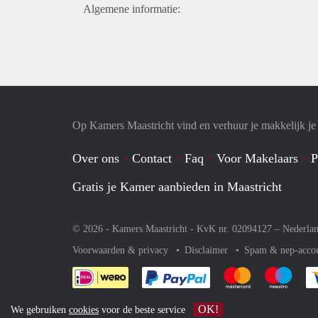
Algemene informatie:
Op Kamers Maastricht vind en verhuur je makkelijk j
Over ons
Contact
Faq
Voor Makelaars
P
Gratis je Kamer aanbieden in Maastricht
© 2026 - Kamers Maastricht - KvK nr. 02094127 –
Nederla
Voorwaarden & privacy
Disclaimer
Spam & nep-acco
Je rekent gemakkelijk af 
Je rekent gemak
Je rek
OK!
We gebruiken
cookies
voor de beste service