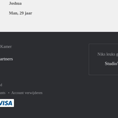
Joshua
Man, 29 jaar
e Kamer
Niks leuks 
artners
Studio
nd
unts
Account verwijderen
met Paypal
kelijk af met Mastercard
ent gemakkelijk af met Meastro
Je rekent gemakkelijk af met Visa