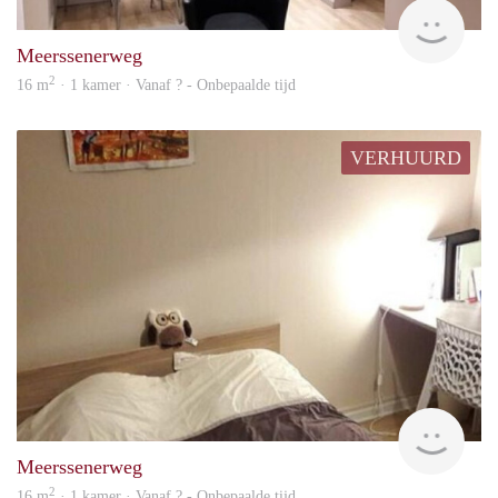
rent
Meerssenerweg
2
16 m
· 1 kamer · Vanaf ? - Onbepaalde tijd
VERHUURD
Woni
Meerssenerweg
2
16 m
· 1 kamer · Vanaf ? - Onbepaalde tijd