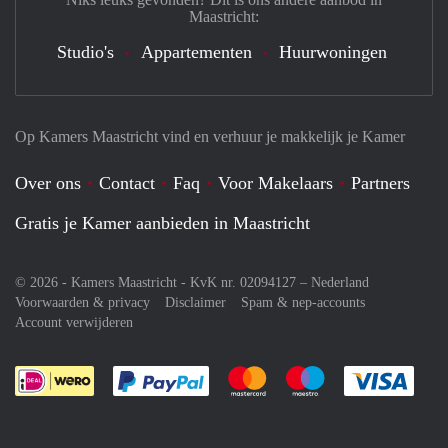
Maastricht:
Studio's
Appartementen
Huurwoningen
Op Kamers Maastricht vind en verhuur je makkelijk je Kamer
Over ons
Contact
Faq
Voor Makelaars
Partners
Gratis je Kamer aanbieden in Maastricht
© 2026 - Kamers Maastricht - KvK nr. 02094127 –
Nederland
Voorwaarden & privacy
Disclaimer
Spam & nep-accounts
Account verwijderen
Je rekent gemakkelijk af met Paypal
Je rekent gemakkelijk af met M
Je rekent gemakkelij
Je re