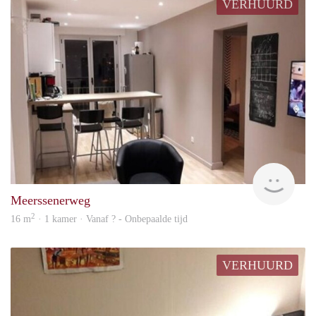
VERHUURD
rent
Meerssenerweg
2
16 m
· 1 kamer · Vanaf ? - Onbepaalde tijd
VERHUURD