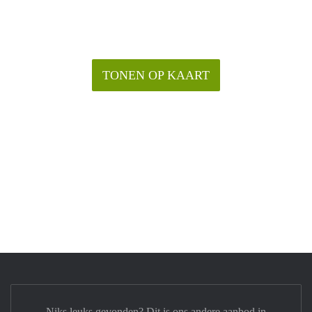
TONEN OP KAART
Niks leuks gevonden? Dit is ons andere aanbod in