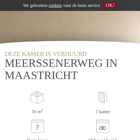
OK!
We gebruiken
cookies
voor de beste service
DEZE KAMER IS VERHUURD
MEERSSENERWEG IN
MAASTRICHT
2
16 m
1 kamer
∞
?