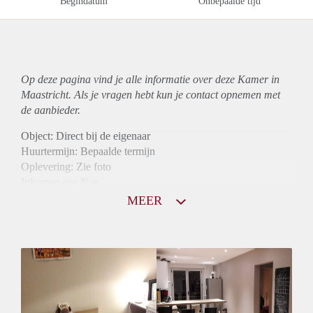
Begindatum
Onbepaalde tijd
Op deze pagina vind je alle informatie over deze Kamer in
Maastricht. Als je vragen hebt kun je contact opnemen met
de aanbieder.
Object: Direct bij de eigenaar
Huurtermijn: Bepaalde termijn
Oplevering: Zie foto
Inkomen eis: Nee
Borg: 1 maand
MEER
Bemiddeling kosten: Nee
Internet: Ja
Gedeelde keuken: Ja
Gedeelde Douche: Ja
Gedeelde woonkamer: Ja
Huisgenoten: Ja
Geslacht huisgenoten: Gemengd