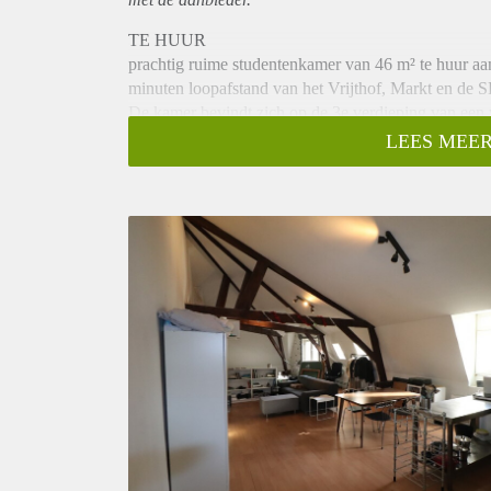
TE HUUR
prachtig ruime studentenkamer van 46 m² te huur aa
minuten loopafstand van het Vrijthof, Markt en de 
De kamer bevindt zich op de 3e verdieping van een 
een horecazaak op de begane grond.
LEES MEER
In deze woning is een gezamenlijke badkamer, een ap
kunnen in overleg overgenomen worden.
Wel maar voor maximaal 6 maanden beschikbaar voo