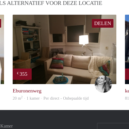
LS ALTERNATIEF VOOR DEZE LOCATIE
DELEN
355
€
Roel
Janine
Eburonenweg
ke
2
20 m
· 1 kamer · Per direct - Onbepaalde tijd
8
e Kamer