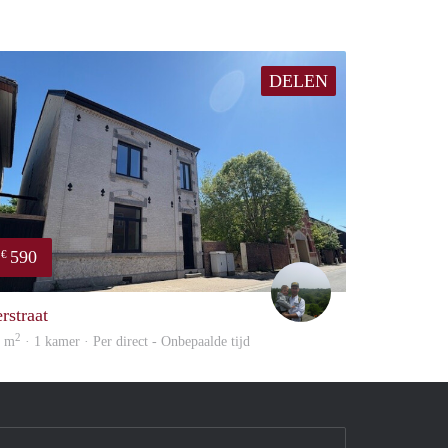
DELEN
590
€
Erwin Vossen
rstraat
2
1 m
· 1 kamer · Per direct - Onbepaalde tijd