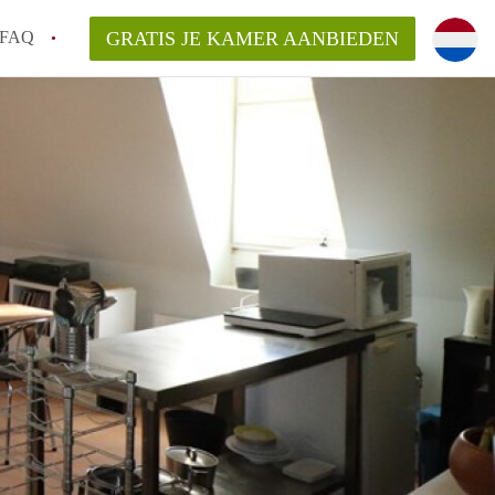
FAQ
GRATIS JE KAMER AANBIEDEN
icht!
n op een Kamer in Maastricht?
an KamersMaastricht?
kelaarsvergoeding/bemiddelingsvergoeding?