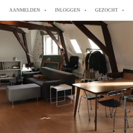
AANMELDEN
INLOGGEN
GEZOCHT
How to translate KamersMaastr
Wat is KamersMaastricht?
Hoeveel kost het om te reagere
Wat is de privacyverklaring v
Berekent KamersMaastricht ma
Alle veelgestelde vragen