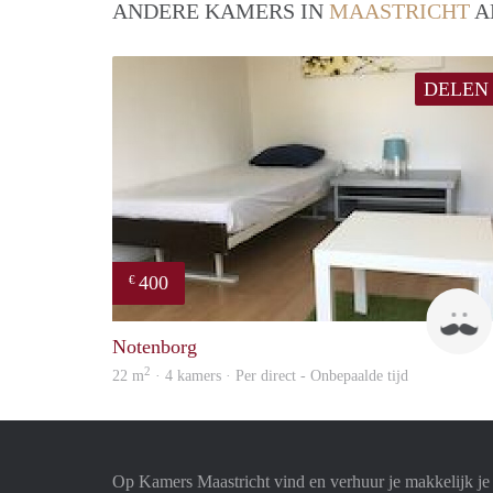
ANDERE KAMERS IN
MAASTRICHT
A
DELEN
400
€
Notenborg
2
22 m
· 4 kamers · Per direct - Onbepaalde tijd
Op Kamers Maastricht vind en verhuur je makkelijk j