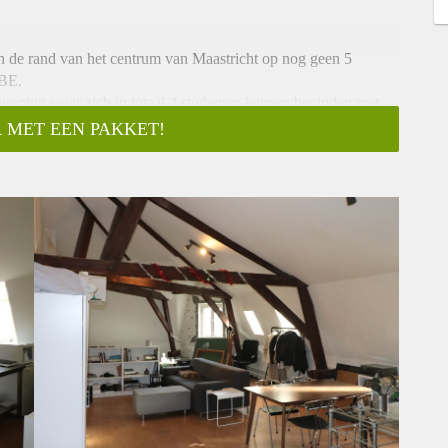
n de rand van het centrum van Maastricht op nog geen 5
SBE.
woning waar zich in totaal 4 studenten kamers bevinden met
 MET EEN PAKKET!
art toilet. Deze studentenkamer is ongemeubileerd, spullen
r een jong werkend of studerend persoon.