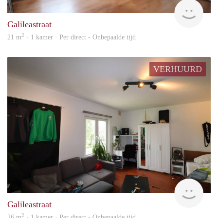
Imm
Galileastraat
2
21 m
· 1 kamer · Per direct - Onbepaalde tijd
VERHUURD
Imm
Galileastraat
2
26 m
· 1 kamer · Per direct - Onbepaalde tijd