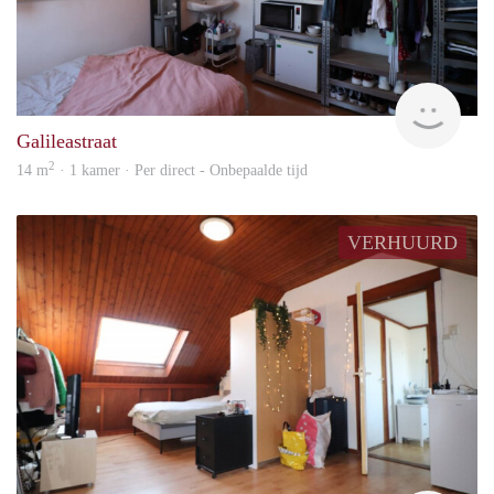
Imm
Galileastraat
2
14 m
· 1 kamer · Per direct - Onbepaalde tijd
VERHUURD