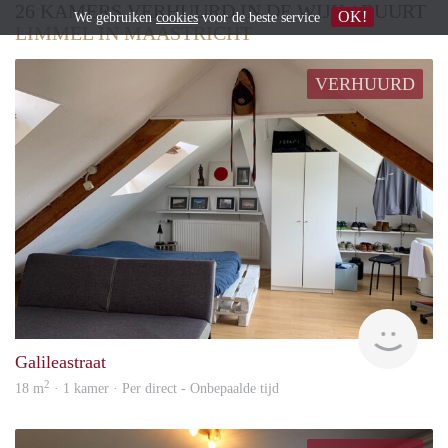
26 KAMERS VERHUURD IN DE WIJK / BUURT
OK!
We gebruiken
cookies
voor de beste service
LIMMEL IN MAASTRICHT
VERHUURD
Imm
Galileastraat
2
18 m
· 1 kamer · Per direct - Onbepaalde tijd