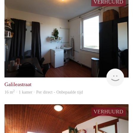
VERHUURD
Imm
Galileastraat
2
16 m
· 1 kamer · Per direct - Onbepaalde tijd
VERHUURD