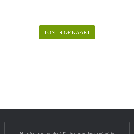
TONEN OP KAART
Niks leuks gevonden? Dit is ons andere aanbod in