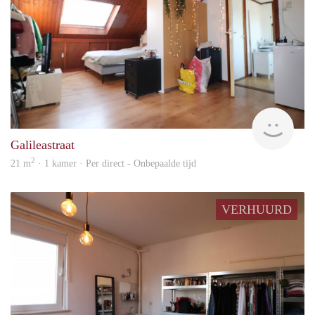
Imm
Galileastraat
2
21 m
· 1 kamer · Per direct - Onbepaalde tijd
VERHUURD