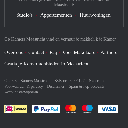
Maastricht:
Studio's
Appartementen
Huurwoningen
Op Kamers Maastricht vind en verhuur je makkelijk je Kamer
Over ons
Contact
Faq
Voor Makelaars
Partners
Gratis je Kamer aanbieden in Maastricht
© 2026 - Kamers Maastricht - KvK nr. 02094127 –
Nederland
Voorwaarden & privacy
Disclaimer
Spam & nep-accounts
Account verwijderen
Je rekent gemakkelijk af met Paypal
Je rekent gemakkelijk af met M
Je rekent gemakkelij
Je re