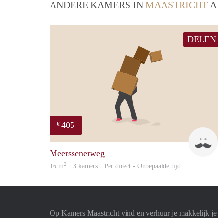
ANDERE KAMERS IN
MAASTRICHT
A
DELEN
405
€
Meerssenerweg
2
16 m
· 3 kamers · Per direct - Onbepaalde tijd
Op Kamers Maastricht vind en verhuur je makkelijk j