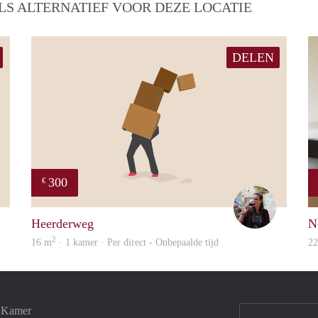
LS ALTERNATIEF VOOR DEZE LOCATIE
DELEN
300
€
Mark
Simone
Heerderweg
N
2
16 m
· 1 kamer · Per direct - Onbepaalde tijd
2
e Kamer