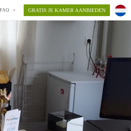
FAQ
GRATIS JE KAMER AANBIEDEN
icht!
n op een Kamer in Maastricht?
an KamersMaastricht?
kelaarsvergoeding/bemiddelingsvergoeding?