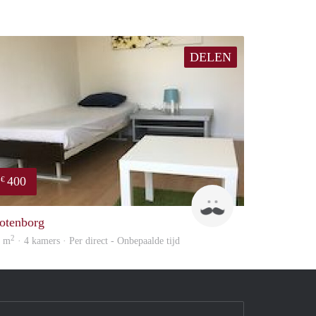
DELEN
400
€
Roel
otenborg
2
2 m
· 4 kamers · Per direct - Onbepaalde tijd