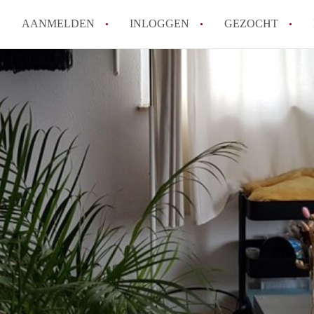
AANMELDEN
INLOGGEN
GEZOCHT
How to translate KamersMaastr
Wat is KamersMaastricht?
Hoeveel kost het om te reagere
Wat is de privacyverklaring v
Berekent KamersMaastricht ma
Alle veelgestelde vragen