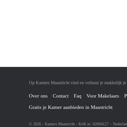
Op Kamers Maastricht vind en verhuur je makkelijk j
Over ons
Contact
Faq
Voor Makelaars
P
Gratis je Kamer aanbieden in Maastricht
© 2026 - Kamers Maastricht - KvK nr. 02094127 –
Nederla