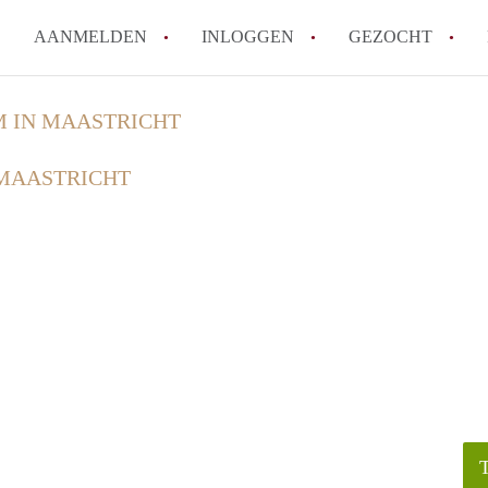
AANMELDEN
INLOGGEN
GEZOCHT
How to translate KamersMaastr
 IN MAASTRICHT
Wat is KamersMaastricht?
MAASTRICHT
Hoeveel kost het om te reagere
Wat is de privacyverklaring v
Berekent KamersMaastricht ma
Alle veelgestelde vragen