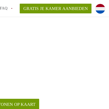
FAQ
GRATIS JE KAMER AANBIEDEN
icht!
n op een Kamer in Maastricht?
an KamersMaastricht?
kelaarsvergoeding/bemiddelingsvergoeding?
TONEN OP KAART