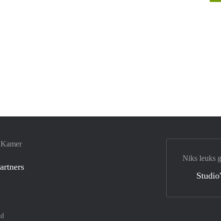
e Kamer
Niks leuks 
artners
Studio
nd