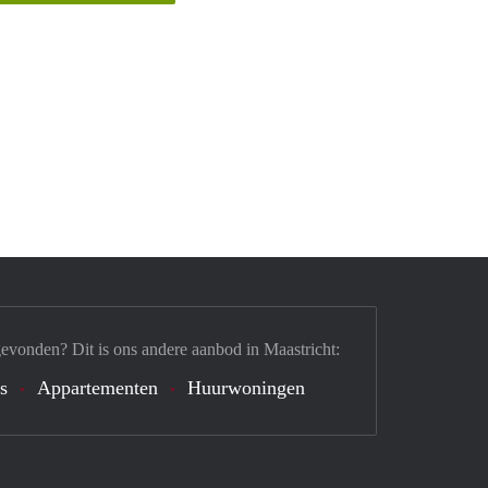
gevonden? Dit is ons andere aanbod in Maastricht:
's
Appartementen
Huurwoningen