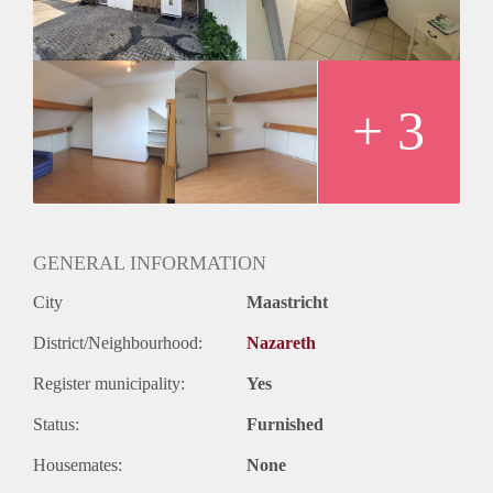
Huurprijs incl. GWE bedraagt € 495,- Waarborgsom is gelijk
aan 1 maandhuur.
+ 3
GENERAL INFORMATION
City
Maastricht
District/Neighbourhood:
Nazareth
Register municipality:
Yes
Status:
Furnished
Housemates:
None