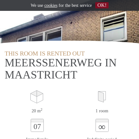
OK!
We use
cookies
for the best service
THIS ROOM IS RENTED OUT
MEERSSENERWEG IN
MAASTRICHT
2
20 m
1 room
∞
07