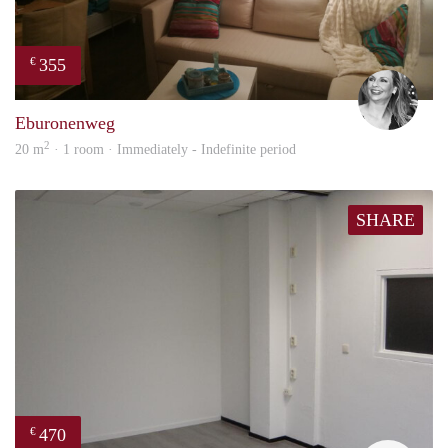
355
€
Janin
Eburonenweg
2
20 m
· 1 room · Immediately - Indefinite period
SHARE
470
€