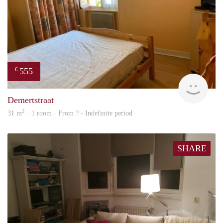
555
€
finde
Demertstraat
2
31 m
· 1 room · From ? - Indefinite period
SHARE