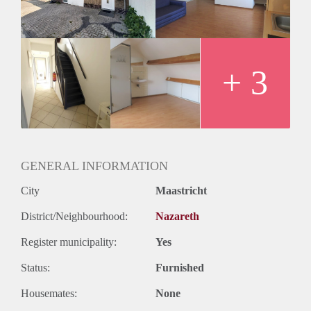
Huurprijs incl. GWE bedraagt € 475,- Waarborgsom is gelijk
aan 1 maandhuur.
+ 3
GENERAL INFORMATION
City
Maastricht
District/Neighbourhood:
Nazareth
Register municipality:
Yes
Status:
Furnished
Housemates:
None