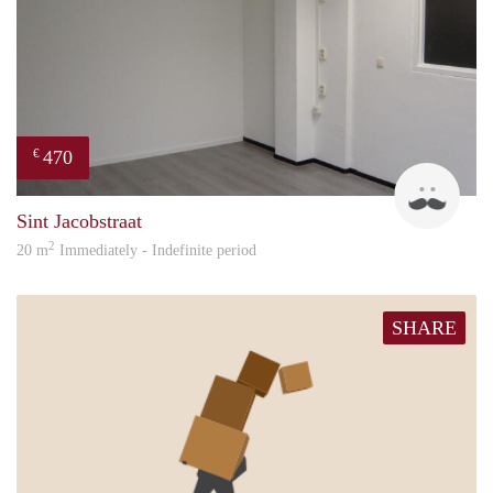
470
€
Robi
Sint Jacobstraat
2
20 m
Immediately - Indefinite period
SHARE