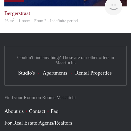
finde
Bergerstraat
2
26 m
· 1 room · From ? - Indefinite period
Couldn't find anything? These are our other offers in
Maastricht:
Studio's
Apartments
Rental Properties
Find your Room on Rooms Maastricht
About us
Contact
Faq
For Real Estate Agents/Realtors