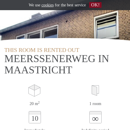
OK!
We use
cookies
for the best service
THIS ROOM IS RENTED OUT
MEERSSENERWEG IN
MAASTRICHT
2
20 m
1 room
∞
10