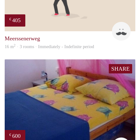
405
€
Mark
Meerssenerweg
2
16 m
· 3 rooms · Immediately - Indefinite period
SHARE
600
€