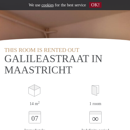
OK!
We use
cookies
for the best service
THIS ROOM IS RENTED OUT
GALILEASTRAAT IN
MAASTRICHT
2
14 m
1 room
∞
07