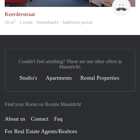
Harr
Keerderstraat
2
16 m
· 1 room · Immediately - Indefinite period
Couldn't find anything? These are our other offers in
Maastricht:
Studio's
Apartments
Rental Properties
Find your Room on Rooms Maastricht
About us
Contact
Faq
For Real Estate Agents/Realtors