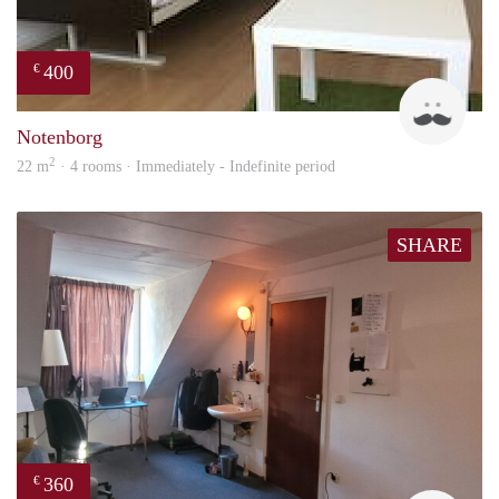
400
€
Roel
Notenborg
2
22 m
· 4 rooms · Immediately - Indefinite period
SHARE
360
€