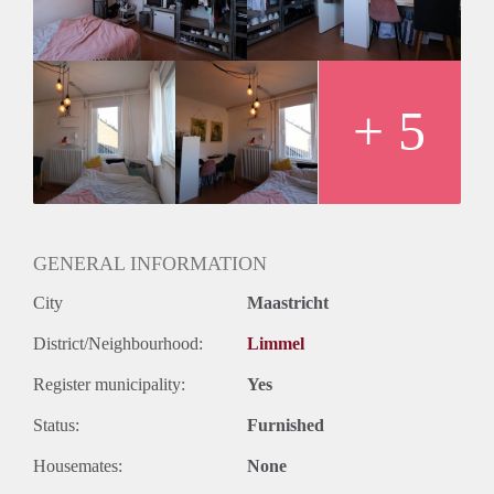
Momenteel zijn er 2 kamers vrij gekomen in deze prachtige
studentenhuis. Ideaal voor 2 bevriende studenten(s).
+ 5
GENERAL INFORMATION
City
Maastricht
District/Neighbourhood:
Limmel
Register municipality:
Yes
Status:
Furnished
Housemates:
None