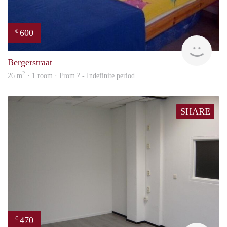
600
€
finde
Bergerstraat
2
26 m
· 1 room · From ? - Indefinite period
SHARE
470
€