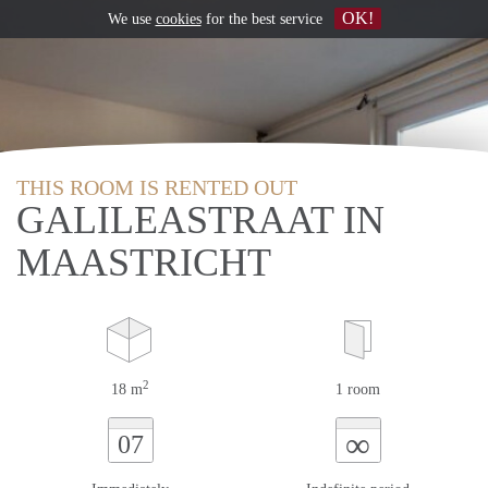
OK!
We use
cookies
for the best service
THIS ROOM IS RENTED OUT
GALILEASTRAAT IN
MAASTRICHT
2
18 m
1 room
∞
07