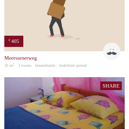
405
€
Mark
Meerssenerweg
2
16 m
· 3 rooms · Immediately - Indefinite period
SHARE