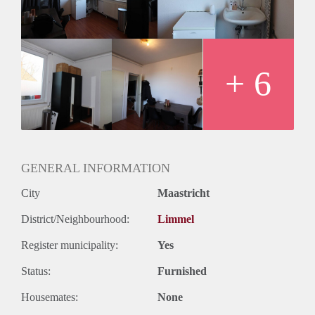
aldaar op de verdieping.
Momenteel zijn er 3 kamers vrij in dit studentenhuis.
+ 6
GENERAL INFORMATION
City
Maastricht
District/Neighbourhood:
Limmel
Register municipality:
Yes
Status:
Furnished
Housemates:
None