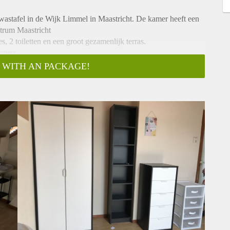
astafel in de Wijk Limmel in Maastricht. De kamer heeft een
trum Maastricht
, 2 toiletten en een groot gezamenlijk terras.
oners.
 Ideaal voor 2 bevriende studenten.
 WITH AN PACKAGE!