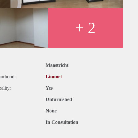
+ 2
Maastricht
ourhood:
Limmel
ality:
Yes
Unfurnished
None
In Consultation