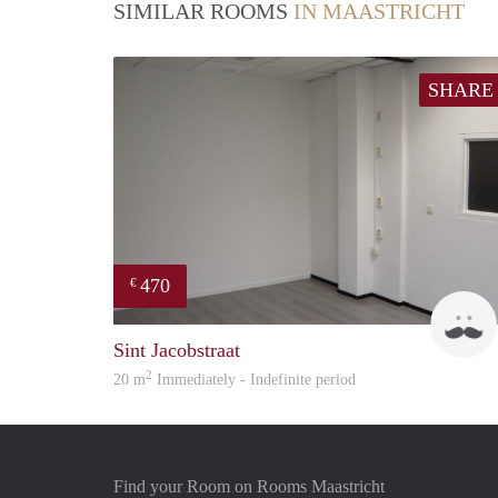
SIMILAR ROOMS
IN MAASTRICHT
SHARE
470
€
Sint Jacobstraat
2
20 m
Immediately - Indefinite period
Find your Room on Rooms Maastricht