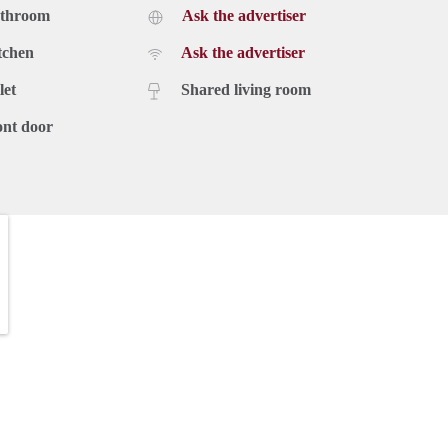
athroom
Ask the advertiser
tchen
Ask the advertiser
let
Shared living room
ont door