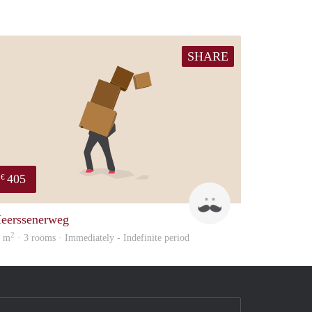
SHARE
405
€
Mark
eerssenerweg
2
6 m
· 3 rooms · Immediately - Indefinite period