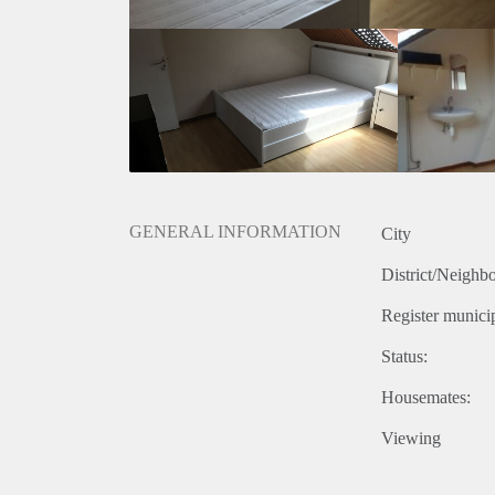
GENERAL INFORMATION
City
District/Neighb
Register municip
Status:
Housemates:
Viewing