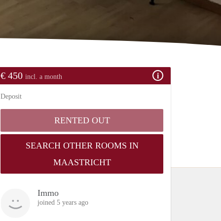
€ 450
incl. a month
Deposit
RENTED OUT
SEARCH OTHER ROOMS IN
MAASTRICHT
Immo
joined 5 years ago