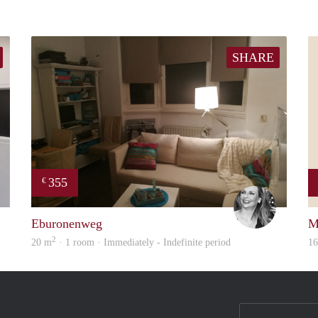
SHARE
355
€
Robin
Janine
Eburonenweg
M
2
20 m
· 1 room · Immediately - Indefinite period
1