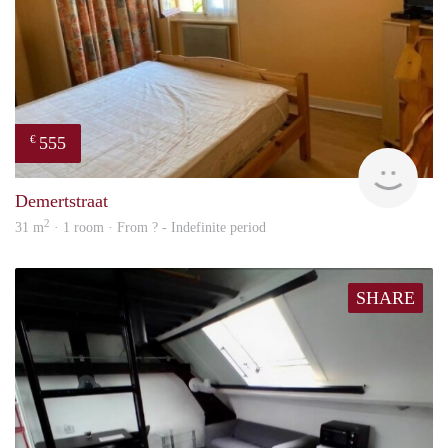
555
€
finde
Demertstraat
2
31 m
· 1 room · From ? - Indefinite period
SHARE