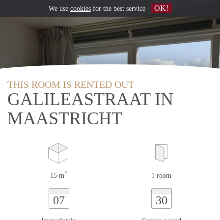
OK!
We use
cookies
for the best service
THIS ROOM IS RENTED OUT
GALILEASTRAAT IN
MAASTRICHT
2
15 m
1 room
07
30