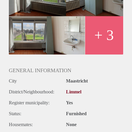
aanwezig die slechts gedeeld wordt door de drie kamers
aldaar op de verdieping.
Momenteel zijn er 6 kamers beschikbaar, ideaal voor
meerdere bevriende studenten.
Voor €25 extra per maand kan de kamer ook gemeubileerd
+ 3
worden gehuurd.
GENERAL INFORMATION
City
Maastricht
District/Neighbourhood:
Limmel
Register municipality:
Yes
Status:
Furnished
Housemates:
None