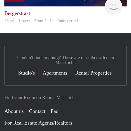
finde
Bergerstraat
2
26 m
· 1 room · From ? - Indefinite period
Couldn't find anything? These are our other offers in
Maastricht:
Studio's
Apartments
Rental Properties
Find your Room on Rooms Maastricht
About us
Contact
Faq
For Real Estate Agents/Realtors