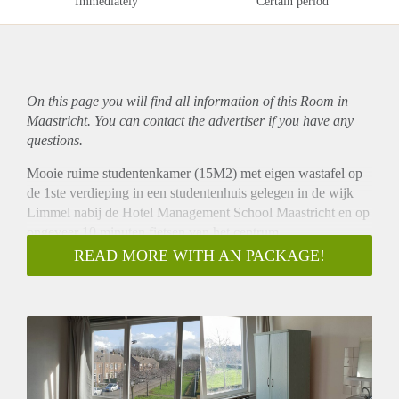
Immediately
Certain period
On this page you will find all information of this Room in
Maastricht. You can contact the advertiser if you have any
questions.
Mooie ruime studentenkamer (15M2) met eigen wastafel op
de 1ste verdieping in een studentenhuis gelegen in de wijk
Limmel nabij de Hotel Management School Maastricht en op
ongeveer 10 minuten fietsen van het centrum.
Het studentenhuis wordt gedeeld met 7 medebewoners. In dit
READ MORE WITH AN PACKAGE!
studentenhuis deel je 2 keukens, 2 douches, 2 toiletten en een
groot dakterras.
Op de begane grond is een gedeelde badkamer met toilet,
keuken, wasmachine en droger. Op de eerste verdieping is
een tweede badkamer en een separaat toilet. Tevens kan via
de eerste verdieping het grote gedeelde dakterras worden
bereikt. Op de tweede verdieping is een kleine keuken