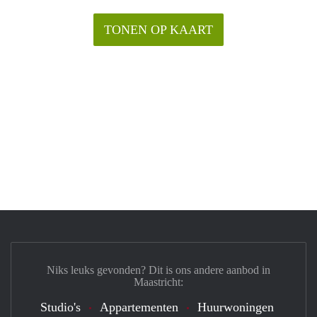
TONEN OP KAART
Niks leuks gevonden? Dit is ons andere aanbod in
Maastricht:
Studio's
Appartementen
Huurwoningen