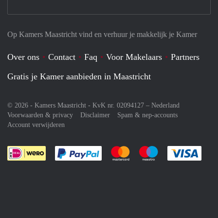
Op Kamers Maastricht vind en verhuur je makkelijk je Kamer
Over ons
Contact
Faq
Voor Makelaars
Partners
Gratis je Kamer aanbieden in Maastricht
© 2026 - Kamers Maastricht - KvK nr. 02094127 –
Nederland
Voorwaarden & privacy
Disclaimer
Spam & nep-accounts
Account verwijderen
Je rekent gemakkelijk af met Paypal
Je rekent gemakkelijk af met M
Je rekent gemakkelij
Je re