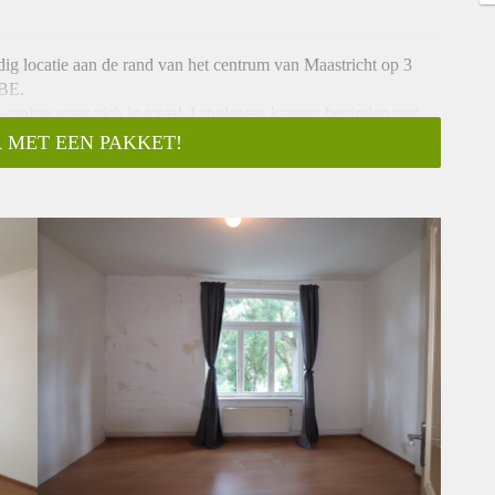
g locatie aan de rand van het centrum van Maastricht op 3
SBE.
woning waar zich in totaal 4 studenten kamers bevinden met
 MET EEN PAKKET!
 01-11-2025.