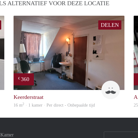
LS ALTERNATIEF VOOR DEZE LOCATIE
DELEN
360
€
Robin
Harry
Keerderstraat
A
2
16 m
· 1 kamer · Per direct - Onbepaalde tijd
2
e Kamer