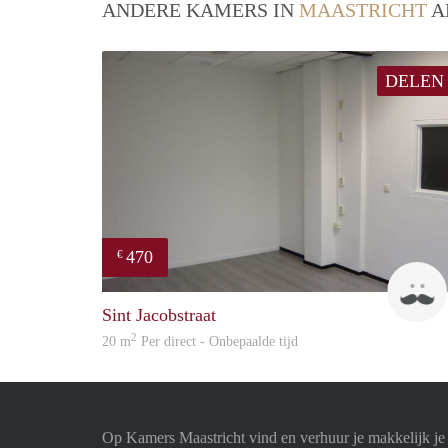
ANDERE KAMERS IN
MAASTRICHT
A
DELEN
470
€
Sint Jacobstraat
2
20 m
Per direct - Onbepaalde tijd
Op Kamers Maastricht vind en verhuur je makkelijk j