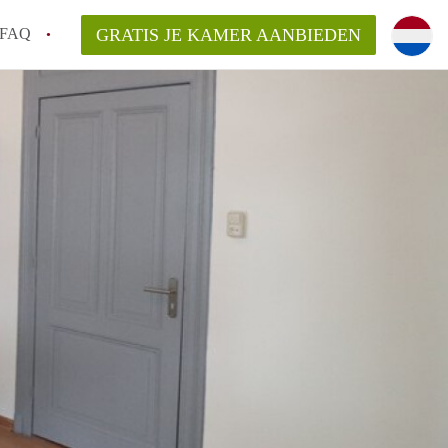
FAQ
GRATIS JE KAMER AANBIEDEN
icht!
n op een Kamer in Maastricht?
an KamersMaastricht?
kelaarsvergoeding/bemiddelingsvergoeding?