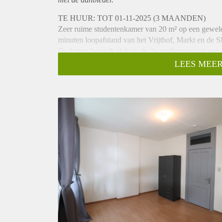
TE HUUR: TOT 01-11-2025 (3 MAANDEN)
Zeer ruime studentenkamer van 20 m² op een geweldi
minuten loopafstand van het Vrijthof, Markt en de 
De kamer bevindt zich op de 2e verdieping van een 
een horecazaak op de begane grond.
LEES MEER
Woonoppervlakte:
Slaap 1 (woonkamer) 20 m²
Keuken 8 m²
badkamer met douche/bad combinatie 6 m²
Apart Toilet 2 m²
Wasruimte 2 m².
GEEN HUURSUBSIDIE MOGELIJK
Te huur vanaf 01-08-2025 voor max. 3 maanden tot