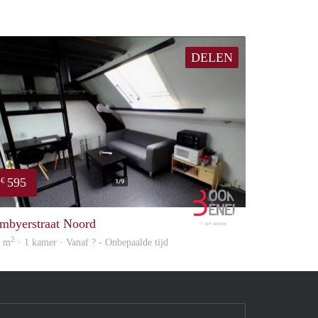
DELEN
595
€
Booking Benefits
mbyerstraat Noord
2
5 m
· 1 kamer · Vanaf ? - Onbepaalde tijd