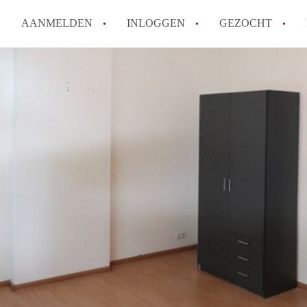
AANMELDEN
INLOGGEN
GEZOCHT
How to translate KamersMaastr
Wat is KamersMaastricht?
Hoeveel kost het om te reagere
Wat is de privacyverklaring v
Berekent KamersMaastricht ma
Alle veelgestelde vragen