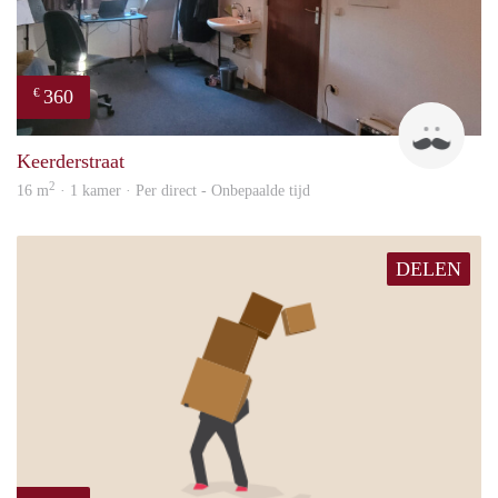
360
€
Harr
Keerderstraat
2
16 m
· 1 kamer · Per direct - Onbepaalde tijd
DELEN