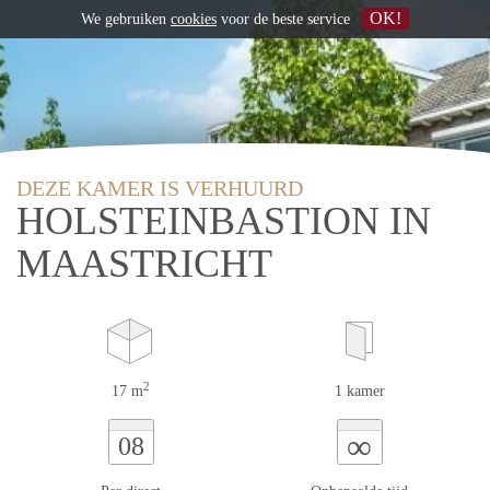
OK!
We gebruiken
cookies
voor de beste service
DEZE KAMER IS VERHUURD
HOLSTEINBASTION IN
MAASTRICHT
2
17 m
1 kamer
∞
08