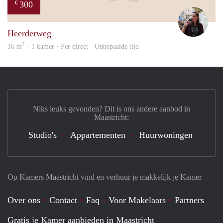
300
€
Simo
Heerderweg
2
16 m
· 1 kamer · Per direct - Onbepaalde tijd
Niks leuks gevonden? Dit is ons andere aanbod in
Maastricht:
Studio's
Appartementen
Huurwoningen
Op Kamers Maastricht vind en verhuur je makkelijk je Kamer
Over ons
Contact
Faq
Voor Makelaars
Partners
Gratis je Kamer aanbieden in Maastricht