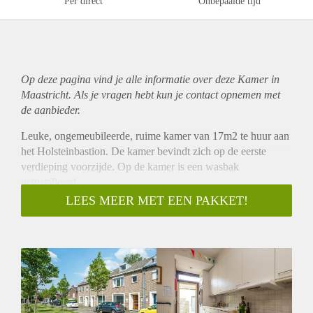
Per direct
Onbepaalde tijd
Op deze pagina vind je alle informatie over deze Kamer in
Maastricht. Als je vragen hebt kun je contact opnemen met
de aanbieder.
Leuke, ongemeubileerde, ruime kamer van 17m2 te huur aan
het Holsteinbastion. De kamer bevindt zich op de eerste
verdieping voorzijde. Op de kamer is een wasbak
geïnstalleerd.
In het huis zijn in totaal 5 kamers voor studenten beschikbaar.
LEES MEER MET EEN PAKKET!
Zij delen met zijn alle de keuken, badkamer, 2 toiletten en de
tuin met fietsen berging.
De woning bevindt zich op 5 minuten fietsen van het
centrum. Er is een kleine supermarkt in de buurt.
Op 5 minuten fietsen ligt een winkelcentrum met 2 grote
supermarkten en een lokale supermarkt meteen om de hoek.
Beschikbaar voor minimaal 5/6 maanden of langer.