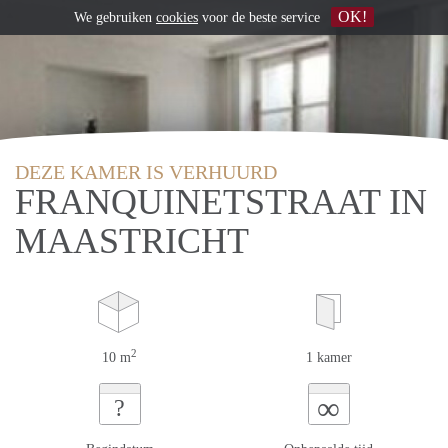
OK!
We gebruiken
cookies
voor de beste service
DEZE KAMER IS VERHUURD
FRANQUINETSTRAAT IN
MAASTRICHT
2
10 m
1 kamer
∞
?