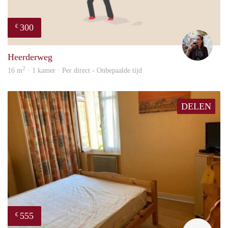
300
€
Simo
Heerderweg
2
16 m
· 1 kamer · Per direct - Onbepaalde tijd
DELEN
555
€
finde