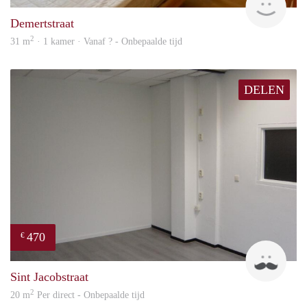
Demertstraat
2
31 m
· 1 kamer · Vanaf ? - Onbepaalde tijd
DELEN
470
€
Robi
Sint Jacobstraat
2
20 m
Per direct - Onbepaalde tijd