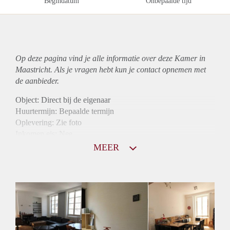
Begindatum
Onbepaalde tijd
Op deze pagina vind je alle informatie over deze Kamer in
Maastricht. Als je vragen hebt kun je contact opnemen met
de aanbieder.
Object: Direct bij de eigenaar
Huurtermijn: Bepaalde termijn
Oplevering: Zie foto
Inkomen eis: Nee
Borg: 1 maand
MEER
Bemiddeling kosten: Nee
Internet: Ja
Gedeelde keuken: Ja
Gedeelde Douche: Ja
Gedeelde woonkamer: Ja
Huisgenoten: Ja
Geslacht huisgenoten: Gemengd