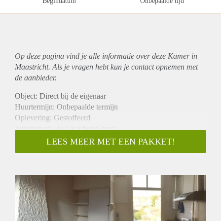
Begindatum
Onbepaalde tijd
Op deze pagina vind je alle informatie over deze Kamer in
Maastricht. Als je vragen hebt kun je contact opnemen met
de aanbieder.
Object: Direct bij de eigenaar
Huurtermijn: Onbepaalde termijn
Oplevering: Gestoffeerd
Inkomen eis: Ja 2,8 x bruto huur
Garantiestelling mogelijk: Ja
LEES MEER MET EEN PAKKET!
Borg: 1 maand
Bemiddeling kosten: Nee
Internet: Ja
Gedeelde keuken: Nee
Gedeelde Douche: Nee
Gedeelde woonkamer: Nee
Huisgenoten: Nee