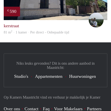
590
€
Erwi
kerstraat
2
81 m
· 1 kamer · Per direct - Onbepaalde tijd
Niks leuks gevonden? Dit is ons andere aanbod in
Maastricht:
Studio's
Appartementen
Huurwoningen
Op Kamers Maastricht vind en verhuur je makkelijk je Kamer
Over ons
Contact
Faq
Voor Makelaars
Partners