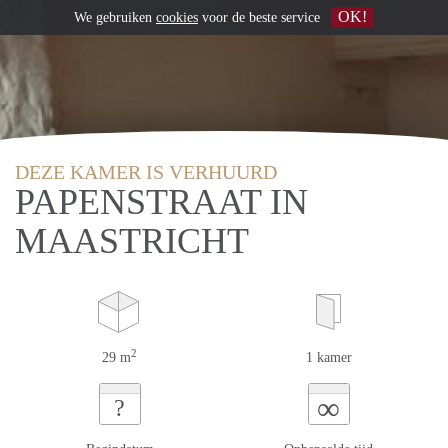
OK!
We gebruiken
cookies
voor de beste service
DEZE KAMER IS VERHUURD
PAPENSTRAAT IN
MAASTRICHT
2
29 m
1 kamer
∞
?