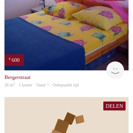
600
€
finde
Bergerstraat
2
26 m
· 1 kamer · Vanaf ? - Onbepaalde tijd
DELEN