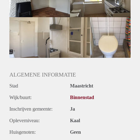
Geslacht huisgenoten: N.v.t.
ALGEMENE INFORMATIE
Stad
Maastricht
Wijk/buurt:
Binnenstad
Inschrijven gemeente:
Ja
Opleverniveau:
Kaal
Huisgenoten:
Geen