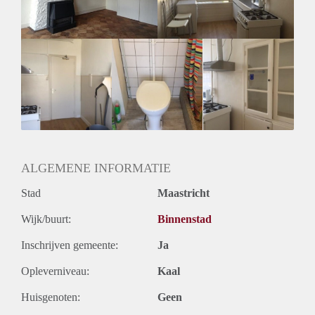
Huurtermijn
Onbepaalde termijn
Oplevering
Gestoffeerd
ALGEMENE INFORMATIE
Stad
Maastricht
Wijk/buurt:
Binnenstad
Inschrijven gemeente:
Ja
Opleverniveau:
Kaal
Huisgenoten:
Geen