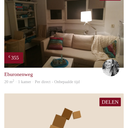
355
€
Janin
Eburonenweg
2
20 m
· 1 kamer · Per direct - Onbepaalde tijd
DELEN