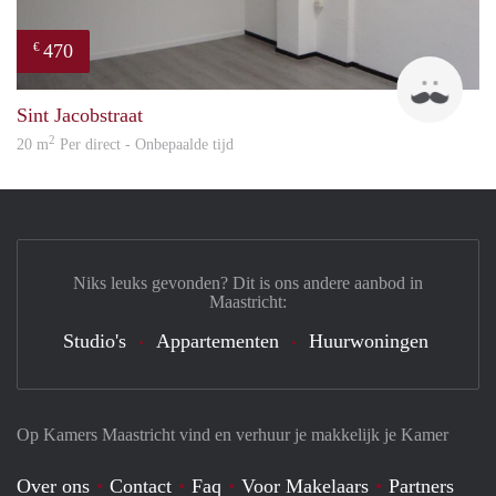
470
€
Robi
Sint Jacobstraat
2
20 m
Per direct - Onbepaalde tijd
Niks leuks gevonden? Dit is ons andere aanbod in
Maastricht:
Studio's
Appartementen
Huurwoningen
Op Kamers Maastricht vind en verhuur je makkelijk je Kamer
Over ons
Contact
Faq
Voor Makelaars
Partners