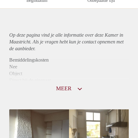
Begindatum
Onbepaalde tijd
Op deze pagina vind je alle informatie over deze Kamer in
Maastricht. Als je vragen hebt kun je contact opnemen met
de aanbieder.
Bemiddelingskosten
Nee
Object
Direct bij de eigenaar
Borg
MEER
675
Garantiestelling
Mogelijk
Huurtoeslag
Mogelijk
Inkomen eis
2,7 X De bruto huur