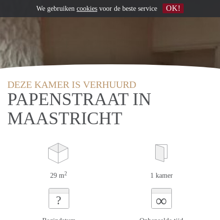
OK!
We gebruiken
cookies
voor de beste service
DEZE KAMER IS VERHUURD
PAPENSTRAAT IN
MAASTRICHT
2
29 m
1 kamer
∞
?