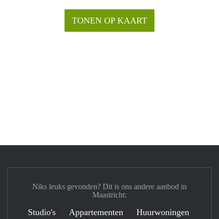
TONEN OP KAART
Niks leuks gevonden? Dit is ons andere aanbod in
Maastricht:
Studio's
Appartementen
Huurwoningen