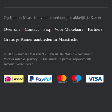
Op Kamers Maastricht vind en verhuur je makkelijk je Kamer
Over ons
Contact
Faq
Voor Makelaars
Partners
Gratis je Kamer aanbieden in Maastricht
© 2026 - Kamers Maastricht - KvK nr. 02094127 –
Nederland
Voorwaarden & privacy
Disclaimer
Spam & nep-accounts
Account verwijderen
Je rekent gemakkelijk af met Paypal
Je rekent gemakkelijk af met M
Je rekent gemakkelij
Je re