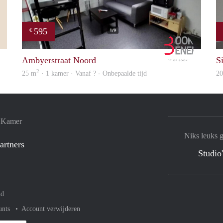
595
€
Simone
Booking B
Ambyerstraat Noord
S
2
25 m
· 1 kamer · Vanaf ? - Onbepaalde tijd
2
e Kamer
Niks leuks 
artners
Studio
nd
unts
Account verwijderen