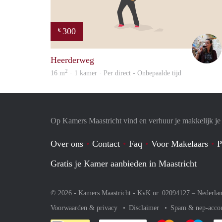
300
€
Heerderweg
2
16 m
· 1 kamer · Per direct - Onbepaalde tijd
Op Kamers Maastricht vind en verhuur je makkelijk j
Over ons
Contact
Faq
Voor Makelaars
P
Gratis je Kamer aanbieden in Maastricht
© 2026 - Kamers Maastricht - KvK nr. 02094127 –
Nederla
Voorwaarden & privacy
Disclaimer
Spam & nep-acco