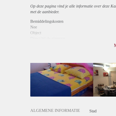
Op deze pagina vind je alle informatie over deze Ka
met de aanbieder.
Bemiddelingskosten
Nee
Object
Direct bij de eigenaar
Borg
600
Garantiestelling
Mogelijk
Huurtoeslag
Mogelijk
Inkomen eis
3,2 X Maandhuur Bruto
Huurtermijn
Onbepaalde termijn
Oplevering
Gestoffeerd
ALGEMENE INFORMATIE
Stad