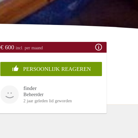
€ 600
incl. per maand
PERSOONLIJK REAGEREN
finder
Beheerder
2 jaar geleden lid geworden