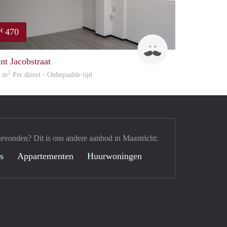
470
€
enefits
Robin
int Jacobstraat
2
0 m
Per direct - Onbepaalde tijd
gevonden? Dit is ons andere aanbod in Maastricht:
's
Appartementen
Huurwoningen