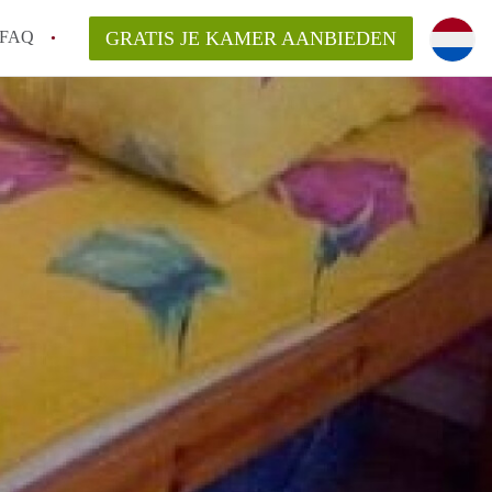
FAQ
GRATIS JE KAMER AANBIEDEN
icht!
n op een Kamer in Maastricht?
an KamersMaastricht?
kelaarsvergoeding/bemiddelingsvergoeding?