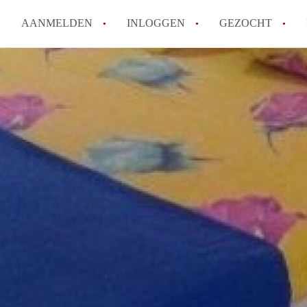
AANMELDEN
INLOGGEN
GEZOCHT
How to translate KamersMaastr
Wat is KamersMaastricht?
Hoeveel kost het om te reagere
Wat is de privacyverklaring v
Berekent KamersMaastricht ma
Alle veelgestelde vragen