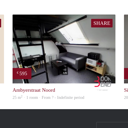
SHARE
595
€
Simone
Booking B
Ambyerstraat Noord
S
2
25 m
· 1 room · From ? - Indefinite period
2