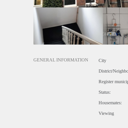
GENERAL INFORMATION
City
District/Neighb
Register municip
Status:
Housemates:
Viewing