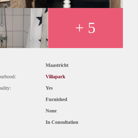
+ 5
Maastricht
ourhood:
Villapark
ality:
Yes
Furnished
None
In Consultation