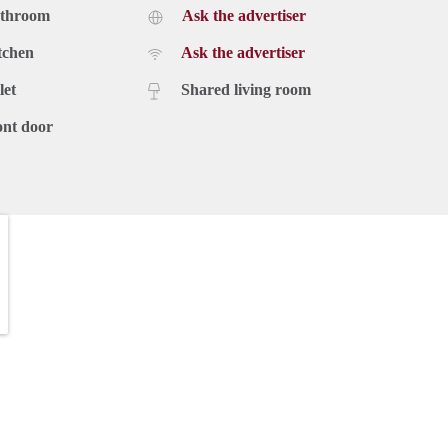
athroom
Ask the advertiser
tchen
Ask the advertiser
let
Shared living room
ont door