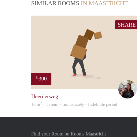
SIMILAR ROOMS
IN MAASTRICHT
SHARE
300
€
Heerderweg
2
16 m
· 1 room · Immediately - Indefinite period
Find your Room on Rooms Maastricht