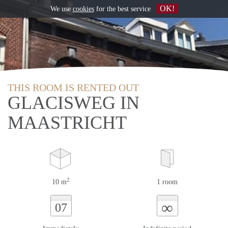
OK!
We use
cookies
for the best service
THIS ROOM IS RENTED OUT
GLACISWEG IN
MAASTRICHT
2
10 m
1 room
∞
07