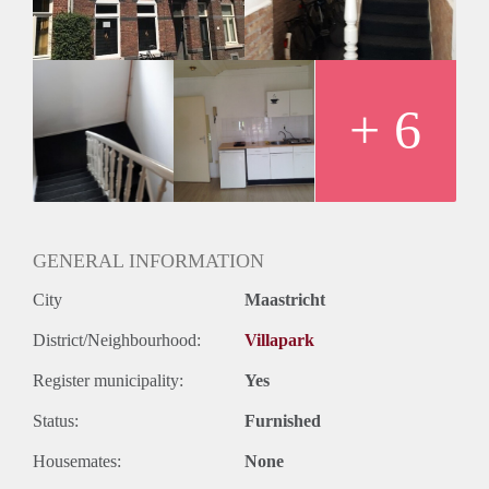
- Waarborgsom gelijk aan 1 maandhuur.
- UITSLUITEND te huur per 1 juli.
+ 6
GENERAL INFORMATION
City
Maastricht
District/Neighbourhood:
Villapark
Register municipality:
Yes
Status:
Furnished
Housemates:
None