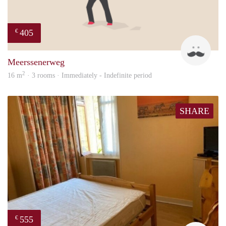
405
€
Mark
Meerssenerweg
2
16 m
· 3 rooms · Immediately - Indefinite period
SHARE
555
€