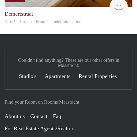
finde
Demertstraat
2
31 m
· 1 room · From ? - Indefinite period
Couldn't find anything? These are our other offers in
Maastricht:
Studio's
Apartments
Rental Properties
Find your Room on Rooms Maastricht
About us
Contact
Faq
For Real Estate Agents/Realtors