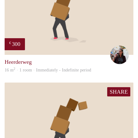
300
€
Simo
Heerderweg
2
16 m
· 1 room · Immediately - Indefinite period
SHARE