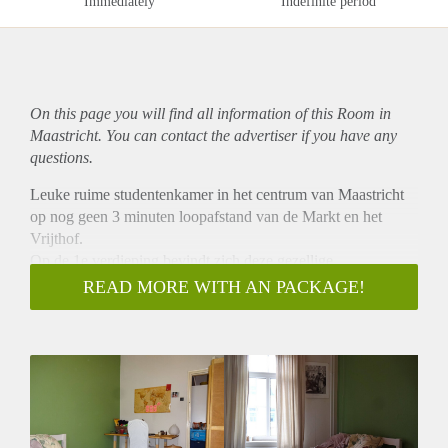
Immediately
Indefinite period
On this page you will find all information of this Room in
Maastricht. You can contact the advertiser if you have any
questions.
Leuke ruime studentenkamer in het centrum van Maastricht
op nog geen 3 minuten loopafstand van de Markt en het
Vrijthof.
Op de 1e verdieping bevindt zich deze gezellige
studentenkamer (12M2). Bij deze kamer zit ook nog een
READ MORE WITH AN PACKAGE!
ruime inbouw kledingkast.
Samen met 4 huisgenoten deel je de ruime woonkamer (30
m²) en keuken (10m²). De keuken is van alle gemakken
voorzien (kookplaat, oven, vaatwasser, koelkast en een
afzuigkap). De badkamer deel je met 3 huisgenoten, de
badkamer is voorzien van een bad, douche en toilet.
Er is een wasmachine in het huis aanwezig.