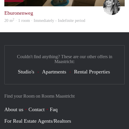
Janin
Eburonenweg
2
20 m
· 1 room · Immediately - Indefinite period
Couldn't find anything? These are our other offers in
Maastricht:
Studio's
Apartments
Rental Properties
Find your Room on Rooms Maastricht
About us
Contact
Faq
For Real Estate Agents/Realtors