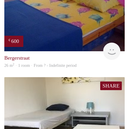
600
€
finde
Bergerstraat
2
26 m
· 1 room · From ? - Indefinite period
SHARE