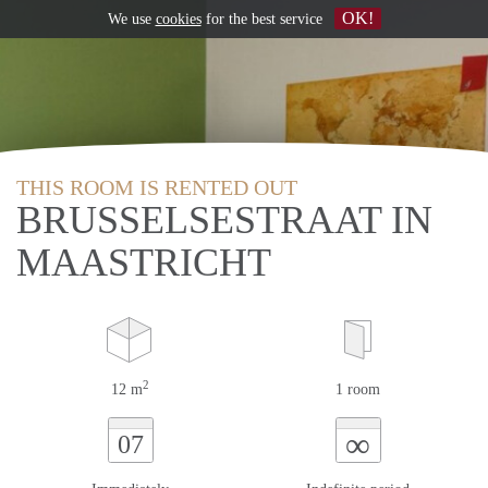
OK!
We use
cookies
for the best service
THIS ROOM IS RENTED OUT
BRUSSELSESTRAAT IN
MAASTRICHT
2
12 m
1 room
∞
07