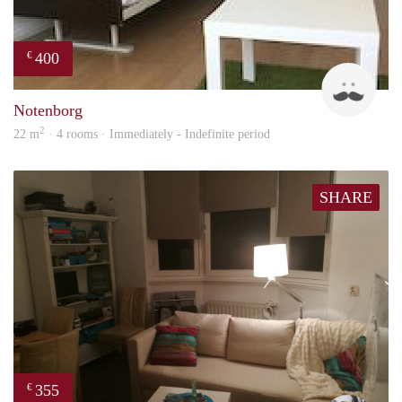
400
€
Roel
Notenborg
2
22 m
· 4 rooms · Immediately - Indefinite period
SHARE
355
€