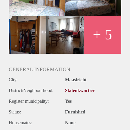
Verder is er nog een gezamenlijke tuin waar jullie ook de
fietsen kunnen stallen.
De studentenkamer kan ook gemeubileerd gehuurd worden
tegen een meerprijs van €25,- per maand.
Momenteel komen 2 studentenkamers vrij in deze woning.
+ 5
Ideaal voor 2 bevriende studenten.
GENERAL INFORMATION
City
Maastricht
District/Neighbourhood:
Statenkwartier
Register municipality:
Yes
Status:
Furnished
Housemates:
None