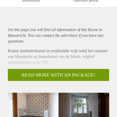
Immediately
Indefinite period
On this page you will find all information of this Room in
Maastricht. You can contact the advertiser if you have any
questions.
Ruime studentenkamer in residentiële wijk nabij het centrum
van Maastricht op loopafstand van de Markt, vrijthof
supermarkten en de UM.
De studentenkamer is gelegen op de begane grond aan de
voorzijde van het pand. De vloer in de kamer is voorzien van
READ MORE WITH AN PACKAGE!
een houten vloer. Tevens beschikt de kamer over een privé
wastafel en dubbele beglazing met veel licht inval.
De keuken wordt gedeeld met 6 mede studenten, de keuken
is voorzien van een 4-pits kookplaat, afzuigkap, combi
magnetron, spoelbak met fontein en een tafel met 4 stoelen.
Tevens bevind zich in de keuken de gezamenlijke
wasmachine.