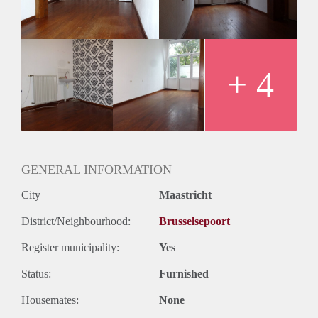
Het studentenhuis beschikt over 2 badkamers, en 2 toiletten.
Badkamer 1 beschikt over een douche cabine, wastafel met
fontein en afzuiging. Badkamer 2 beschikt over een
bad/douche combinatie, wastafel met fontein en afzuiging. In
het studentenhuis zijn 2 separate toiletten.
+ 4
Tevens is er een gemeenschappelijke buitenruimte, waar alle
bewoners gebruik van kunnen maken.
Momenteel komen er 4 kamers vrij in deze prachtige woning
dus ideaal voor meerdere bevriende studenten.
GENERAL INFORMATION
City
Maastricht
District/Neighbourhood:
Brusselsepoort
Register municipality:
Yes
Status:
Furnished
Housemates:
None