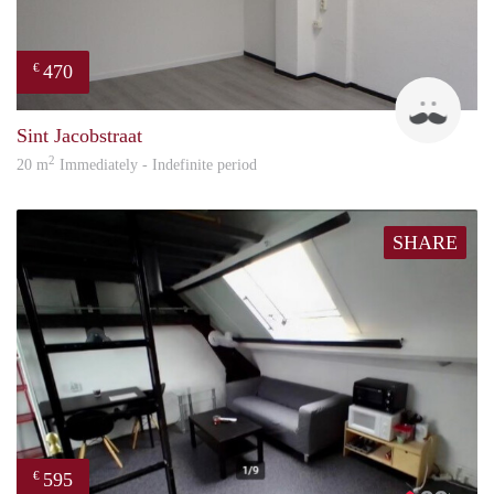
470
€
Robi
Sint Jacobstraat
2
20 m
Immediately - Indefinite period
SHARE
595
€