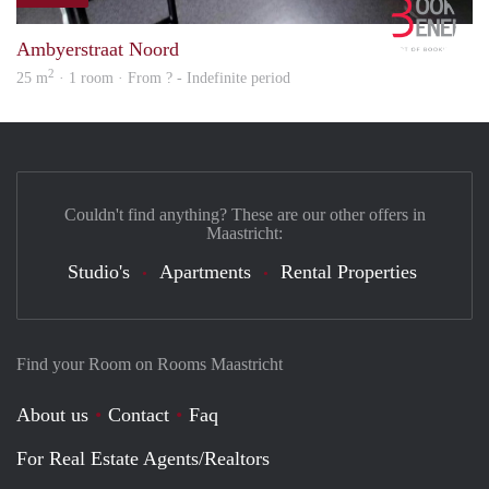
Book
Ambyerstraat Noord
2
25 m
· 1 room · From ? - Indefinite period
Couldn't find anything? These are our other offers in
Maastricht:
Studio's
Apartments
Rental Properties
Find your Room on Rooms Maastricht
About us
Contact
Faq
For Real Estate Agents/Realtors