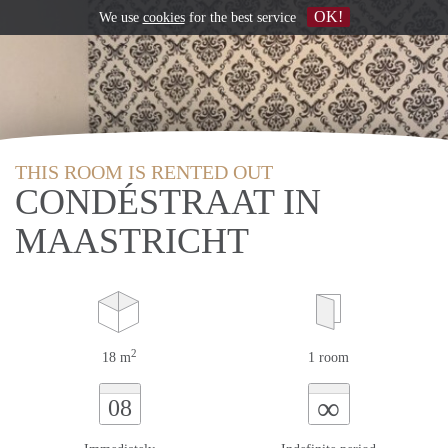
OK!
We use
cookies
for the best service
THIS ROOM IS RENTED OUT
CONDÉSTRAAT IN
MAASTRICHT
2
18 m
1 room
∞
08