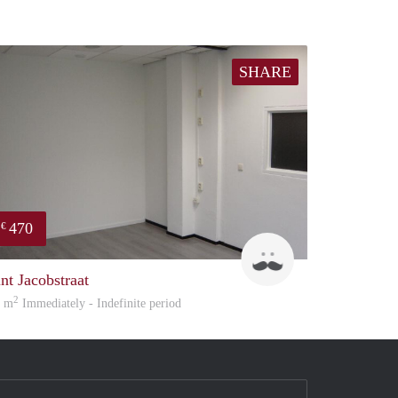
SHARE
470
€
Robin
int Jacobstraat
2
0 m
Immediately - Indefinite period