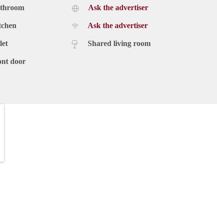
athroom
Ask the advertiser
tchen
Ask the advertiser
let
Shared living room
ont door