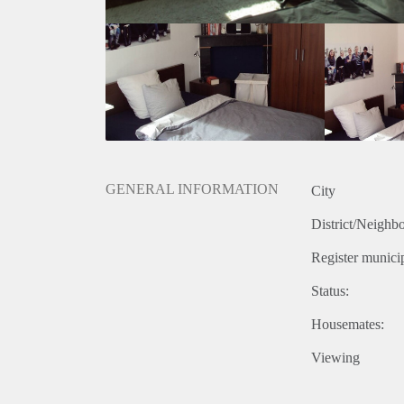
GENERAL INFORMATION
City
District/Neighb
Register municip
Status:
Housemates:
Viewing