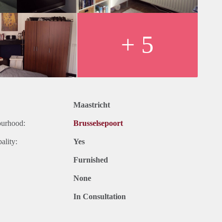
+ 5
Maastricht
ourhood:
Brusselsepoort
ality:
Yes
Furnished
None
In Consultation