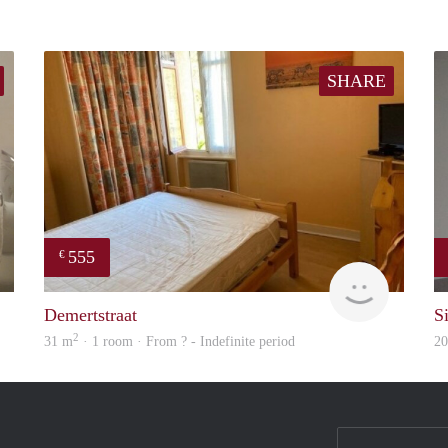
SHARE
555
€
Janine
finder
Demertstraat
S
2
31 m
· 1 room · From ? - Indefinite period
2