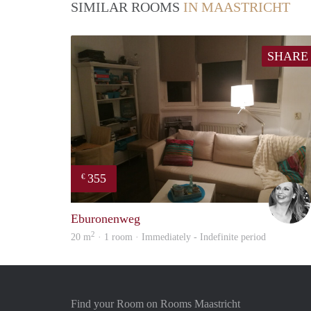
SIMILAR ROOMS
IN MAASTRICHT
SHARE
355
€
Eburonenweg
2
20 m
· 1 room · Immediately - Indefinite period
Find your Room on Rooms Maastricht