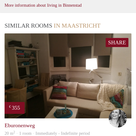
More information about living in Binnenstad
SIMILAR ROOMS
IN MAASTRICHT
SHARE
355
€
Janin
Eburonenweg
2
20 m
· 1 room · Immediately - Indefinite period