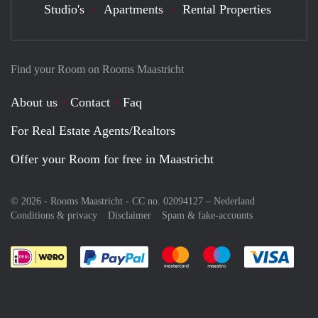
Studio's
Apartments
Rental Properties
Find your Room on Rooms Maastricht
About us
Contact
Faq
For Real Estate Agents/Realtors
Offer your Room for free in Maastricht
© 2026 - Rooms Maastricht - CC no. 02094127 –
Nederland
Conditions & privacy
Disclaimer
Spam & fake-accounts
Pay easily with :payment method
Pay easily with :payment meth
Pay easily with :pay
Pay e