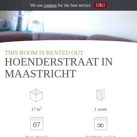
OK!
We use
cookies
for the best service
THIS ROOM IS RENTED OUT
HOENDERSTRAAT IN
MAASTRICHT
2
17 m
1 room
∞
07