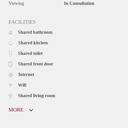
(uitgaansgelegenheden)
Viewing
In Consultation
- 7 minuten lopen centraal station
- Schoonmaakster
- Xbox One van het huis
FACILITIES
- Gedeelde douche/ keuken/ toilet/ wasmachine
Shared bathroom
- Ruime binnenplaats
- Leuke studententijd
Shared kitchen
Ben je geïnteresseerd stuur mij dan een bericht!
Shared toilet
Shared front door
Internet
Wifi
Shared living room
MORE