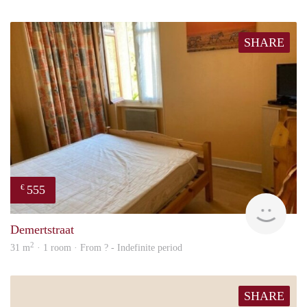
SHARE
555
€
finde
Demertstraat
2
31 m
· 1 room · From ? - Indefinite period
SHARE