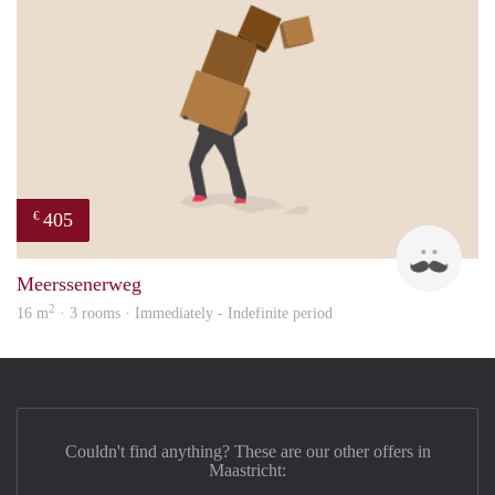
405
€
Mark
Meerssenerweg
2
16 m
· 3 rooms · Immediately - Indefinite period
Couldn't find anything? These are our other offers in
Maastricht: