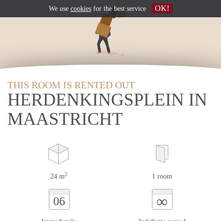
OK!
We use
cookies
for the best service
THIS ROOM IS RENTED OUT
HERDENKINGSPLEIN IN
MAASTRICHT
2
24 m
1 room
∞
06