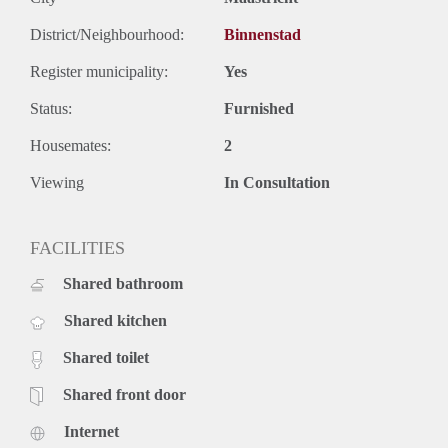
huis. Verder kost de kamer € 330,- incl (G/W/L en wifi).
Ben je dus nieuw in Maastricht stuur dan gerust een bericht!
District/Neighbourhood:
Binnenstad
Register municipality:
Yes
Status:
Furnished
Housemates:
2
Viewing
In Consultation
FACILITIES
Shared bathroom
Shared kitchen
Shared toilet
Shared front door
Internet