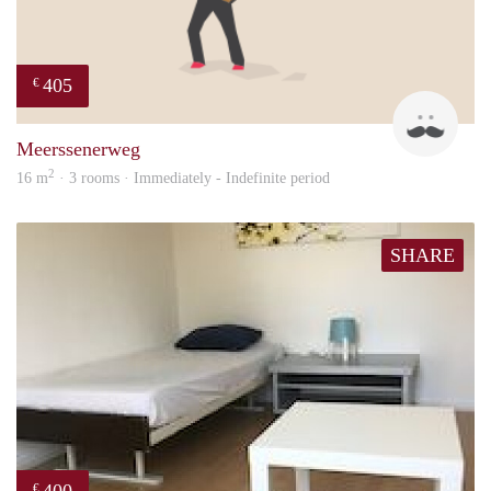
405
€
Mark
Meerssenerweg
2
16 m
· 3 rooms · Immediately - Indefinite period
SHARE
€