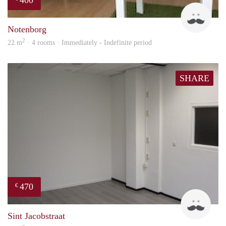
400
Roel
Notenborg
2
22 m
· 4 rooms · Immediately - Indefinite period
SHARE
470
€
Robi
Sint Jacobstraat